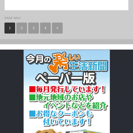
PAGE NAVI
1
2
3
4
»