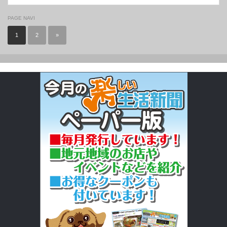
PAGE NAVI
1
2
»